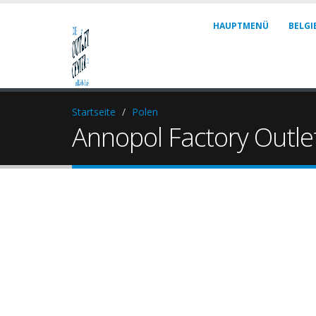
HAUPTMENÜ
BELGI
Startseite
Polen
Annopol Factory Outl