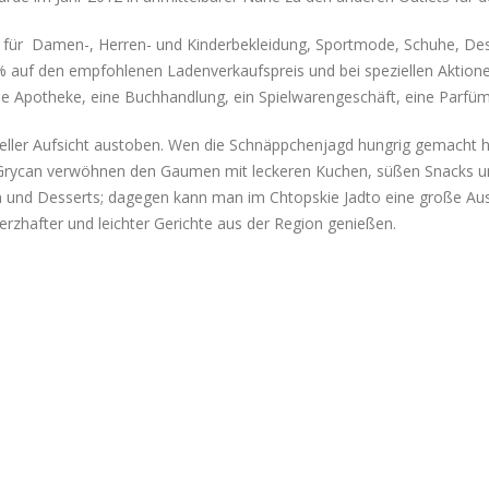
e für Damen-, Herren- und Kinderbekleidung, Sportmode, Schuhe, D
% auf den empfohlenen Ladenverkaufspreis und bei speziellen Aktion
ne Apotheke, eine Buchhandlung, ein Spielwarengeschäft, eine Parfüm
neller Aufsicht austoben. Wen die Schnäppchenjagd hungrig gemacht ha
nd Grycan verwöhnen den Gaumen mit leckeren Kuchen, süßen Snacks u
en und Desserts; dagegen kann man im Chtopskie Jadto eine große Aus
rzhafter und leichter Gerichte aus der Region genießen.