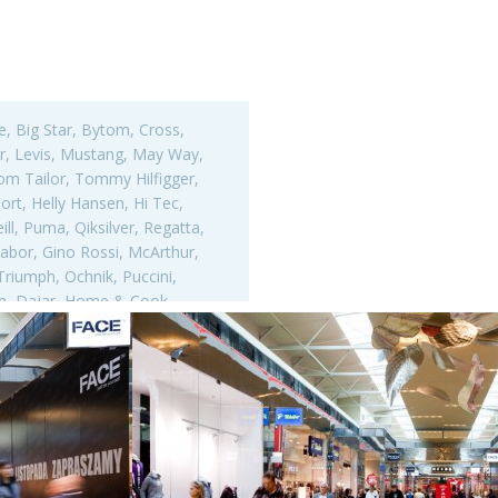
e, Big Star, Bytom, Cross,
per, Levis, Mustang, May Way,
om Tailor, Tommy Hilfigger,
port, Helly Hansen, Hi Tec,
l, Puma, Qiksilver, Regatta,
abor, Gino Rossi, McArthur,
 Triumph, Ochnik, Puccini,
n, Dajar, Home & Cook,
rk, Matras, Smart Kids,