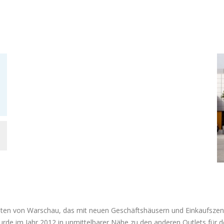
sten von Warschau, das mit neuen Geschäftshäusern und Einkaufszentr
e im Jahr 2012 in unmittelbarer Nähe zu den anderen Outlets für de