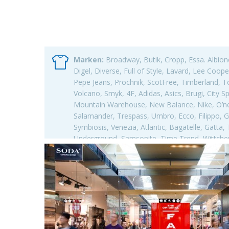
Marken:
Broadway, Butik, Cropp, Essa. Albion
Digel, Diverse, Full of Style, Lavard, Lee Coo
Pepe Jeans, Prochnik, ScotFree, Timberland, T
Volcano, Smyk, 4F, Adidas, Asics, Brugi, City S
Mountain Warehouse, New Balance, Nike, O’neil
Salamander, Trespass, Umbro, Ecco, Filippo, G
Symbiosis, Venezia, Atlantic, Bagatelle, Gatta,
Underground, Samsonite, Time Trend, Wittche
Home Outlet, Empik, Escent Perfunerie, Jupi Pa
Travel Planet, Rossman, Ziaji,