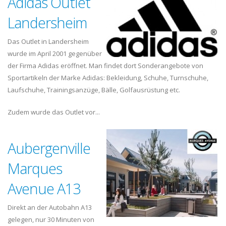
Adidas Outlet
Landersheim
Das Outlet in Landersheim
wurde im April 2001 gegenüber
der Firma Adidas eröffnet. Man findet dort Sonderangebote von
Sportartikeln der Marke Adidas: Bekleidung, Schuhe, Turnschuhe,
Laufschuhe, Trainingsanzüge, Bälle, Golfausrüstung etc.
Zudem wurde das Outlet vor...
Aubergenville
Marques
Avenue A13
Direkt an der Autobahn A13
gelegen, nur 30 Minuten von