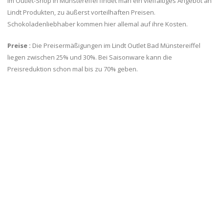
Im Outlet-Shop in Münstereifel findet man ein vielfältiges Angebot an
Lindt Produkten, zu äußerst vorteilhaften Preisen.
Schokoladenliebhaber kommen hier allemal auf ihre Kosten.
Preise :
Die Preisermäßigungen im Lindt Outlet Bad Münstereiffel
liegen zwischen 25% und 30%. Bei Saisonware kann die
Preisreduktion schon mal bis zu 70% geben.